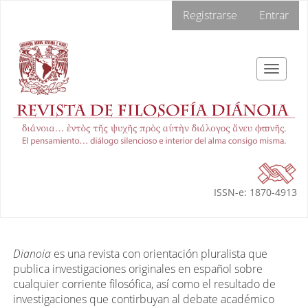
Navegación
Registrarse
Entrar
principal
Contenido
principal
Barra
Toggle
lateral
navigat
ISSN-e: 1870-4913
Dianoia
es una revista con orientación pluralista que
publica investigaciones originales en español sobre
cualquier corriente filosófica, así como el resultado de
investigaciones que contirbuyan al debate académico