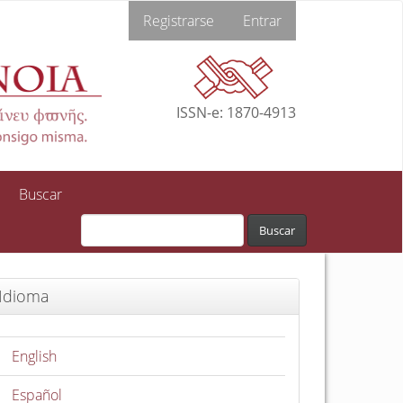
Registrarse
Entrar
ISSN-e: 1870-4913
Buscar
Buscar
Idioma
English
Español