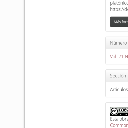
platónic
https://
Más for
Número
Vol. 71 
Sección
Artículos
Esta obr
Commons