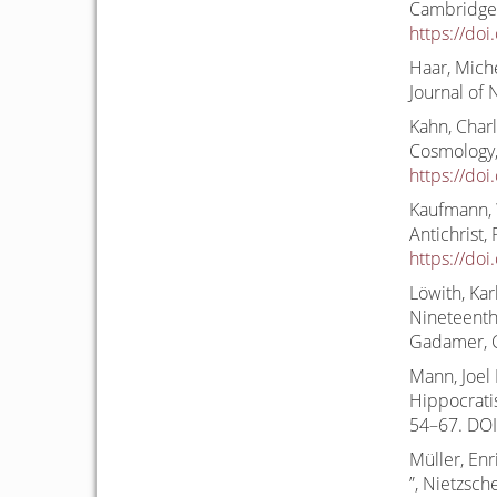
Cambridge 
https://do
Haar, Miche
Journal of 
Kahn, Char
Cosmology,
https://do
Kaufmann, W
Antichrist,
https://do
Löwith, Kar
Nineteenth
Gadamer, C
Mann, Joel 
Hippocratis
54–67. DO
Müller, Enr
”, Nietzsch