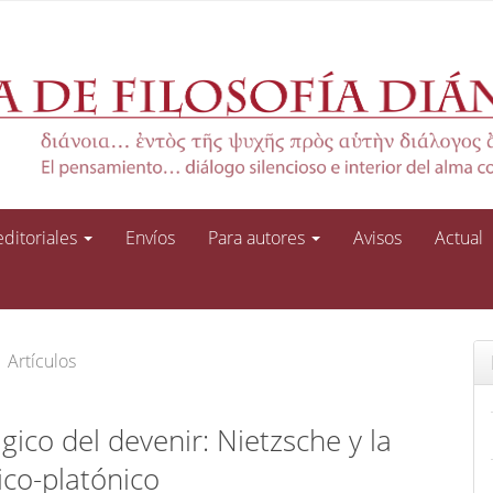
 editoriales
Envíos
Para autores
Avisos
Actual
Artículos
gico del devenir: Nietzsche y la
tico-platónico