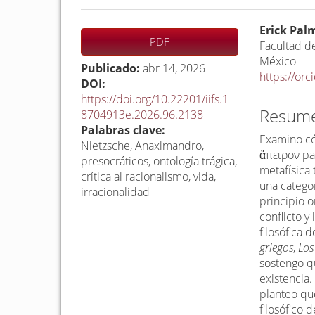
Barra
C
Erick Pal
PDF
lateral
o
Facultad d
México
del
n
Publicado:
abr 14, 2026
https://or
artículo
t
DOI:
https://doi.org/10.22201/iifs.1
e
Resum
8704913e.2026.96.2138
n
Palabras clave:
i
Examino có
Nietzsche, Anaximandro,
d
ἄπειρον par
presocráticos, ontología trágica,
metafísica
o
crítica al racionalismo, vida,
una catego
p
irracionalidad
principio o
r
conflicto y
i
filosófica
n
griegos
,
Los
sostengo q
c
existencia
i
planteo qu
p
filosófico