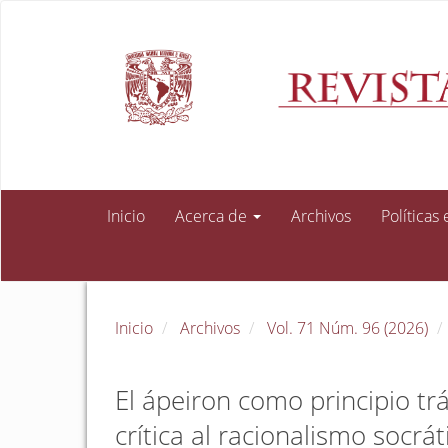
Navegación
principal
Contenido
principal
Barra
lateral
Inicio
Acerca de
Archivos
Políticas
Inicio
Archivos
Vol. 71 Núm. 96 (2026)
El ápeiron como principio trá
crítica al racionalismo socrá