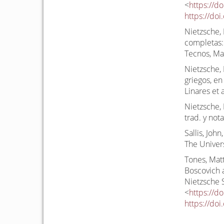
<
https://d
https://do
Nietzsche, 
completas: v
Tecnos, Ma
Nietzsche, 
griegos, en
Linares et 
Nietzsche, 
trad. y not
Sallis, Joh
The Univers
Tones, Matt
Boscovich 
Nietzsche S
<
https://d
https://doi