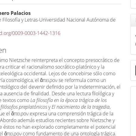
mero Palacios
e Filosofía y Letras-Universidad Nacional Autónoma de
cid.org/0009-0003-1442-1316
en
mo Nietzsche reinterpreta el concepto presocrático de
E
a criticar el racionalismo socrático-platónico y la
u
 teleológica occidental. Lejos de concebirse sólo como
a
ría cosmológica, el ἄπειρον se reformula como un
ntológico del devenir definido por la indeterminación, el
 la ausencia de finalidad. Desde una lectura filológica y
 de textos como
La filosofía en la época trágica de los
 filósofos preplatónicos
y
El nacimiento de la tragedia
,
ue el ἄπειρον expresa una comprensión trágica de la
. Abordo además estudios recientes sobre Nietzsche y
e éstos no han explorado completamente el potencial
 del ἄπειρον como fundamento de una ontología trágica.