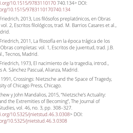
oi.org/10.1515/9783110170
740.134> DOI:
i.org/10.1515/9783110170740.134
Friedrich, 2013, Los filósofos preplatónicos, en Obras
ol. 2, Escritos filológicos, trad. M. Barrios Casares et al.,
drid.
Friedrich, 2011, La filosofía en la época trágica de los
 Obras completas: vol. 1, Escritos de juventud, trad. J.B.
al., Tecnos, Madrid.
Friedrich, 1973, El nacimiento de la tragedia, introd.,
as A. Sánchez Pascual, Alianza, Madrid.
n, 1991, Crossings: Nietzsche and the Space of Tragedy,
ity of Chicago Press, Chicago.
hew y John Mandalios, 2015, “Nietzsche’s Actuality:
and the Extremities of Becoming”, The Journal of
tudies, vol. 46, no. 3, pp. 308–327.
oi.org/10.5325/jnietstud.46.3.0308
> DOI:
.org/10.5325/jnietstud.46.3.0308