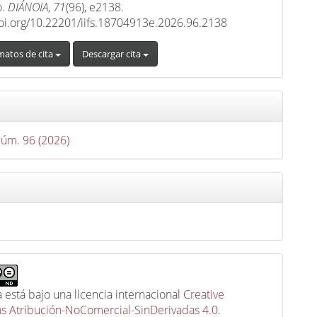
o.
DIÁNOIA
,
71
(96), e2138.
doi.org/10.22201/iifs.18704913e.2026.96.2138
matos de cita
Descargar cita
Núm. 96 (2026)
a está bajo una licencia internacional
Creative
 Atribución-NoComercial-SinDerivadas 4.0
.