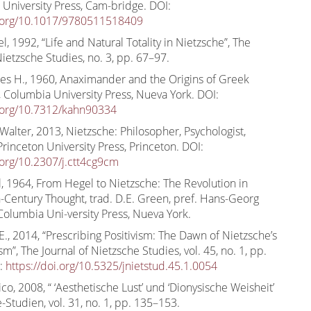
University Press, Cam-bridge. DOI:
i.org/10.1017/9780511518409
l, 1992, “Life and Natural Totality in Nietzsche”, The
Nietzsche Studies, no. 3, pp. 67–97.
les H., 1960, Anaximander and the Origins of Greek
 Columbia University Press, Nueva York. DOI:
i.org/10.7312/kahn90334
alter, 2013, Nietzsche: Philosopher, Psychologist,
 Princeton University Press, Princeton. DOI:
i.org/10.2307/j.ctt4cg9cm
l, 1964, From Hegel to Nietzsche: The Revolution in
-Century Thought, trad. D.E. Green, pref. Hans-Georg
olumbia Uni-versity Press, Nueva York.
E., 2014, “Prescribing Positivism: The Dawn of Nietzsche’s
m”, The Journal of Nietzsche Studies, vol. 45, no. 1, pp.
I:
https://doi.org/10.5325/jnietstud.45.1.0054
ico, 2008, “ ‘Aesthetische Lust’ und ‘Dionysische Weisheit’
e-Studien, vol. 31, no. 1, pp. 135–153.