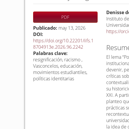
Barra
C
Denisse d
PDF
lateral
o
Instituto d
Universid
del
n
Publicado:
may 13, 2026
https://or
artículo
t
DOI:
https://doi.org/10.22201/iifs.1
e
Resum
8704913e.2026.96.2242
n
Palabras clave:
i
El lema “Po
resignificación, racismo ,
d
institucio
Vasconcelos, educación,
devenir, p
o
movimientos estudiantiles,
críticas so
p
políticas identitarias
contextual
r
su historic
i
XXI. A part
n
planteo qu
prácticas s
c
recontextua
i
universida
p
la idea de 