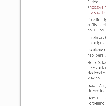
Periódico 
<
https://e
morelia-1
Cruz Rodrí
análisis de
no. 17, pp.
Entelman, 
paradigma,
Escalante 
neoliberal
Fierro Sala
de Estudia
Nacional d
México.
Gaido, Angé
Universida
Haidar, Jul
Torbellino