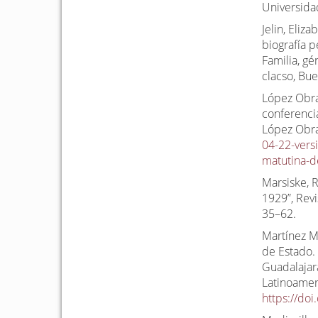
Universida
Jelin, Eliza
biografía p
Familia, g
clacso, Bu
López Obra
conferenci
López Obrad
04-22-vers
matutina-d
Marsiske, 
1929”, Revi
35–62.
Martínez M
de Estado.
Guadalajar
Latinoameri
https://do