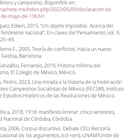
obrero y campesino, disponible en:
lmachete.mx/index.php/2023/05/09/declaracion-de-
7-de-mayo-de-1963/
>.
guez, Edwin, 2015, “Un objeto imposible. Acerca del
l fenómeno nacional”, En-claves del Pensamiento, vol. 9,
 25–49.
Remo F., 2005, Teoría de conflictos. Hacia un nuevo
 Gedisa, Barcelona.
Gonzalbo, Fernando, 2019, Historia mínima del
ismo, El Colegio de México, México.
s, Pedro, 2023, Una mirada a la historia de la Federación
ntes Campesinos Socialistas de México (FECSM), Instituto
e Estudios Históricos de las Revoluciones de México,
lica, 2018, 1918: manifiesto liminar: cinco versiones,
d Nacional de Córdoba, Córdoba.
ieta, 2006, Corpus discursivo. Debate CEU-Rectoría.
 pasional de los argumentos, (cd-rom), UNAM/Unión de