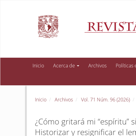
Navegación
principal
Contenido
principal
Barra
lateral
Inicio
Acerca de
Archivos
Políticas
Inicio
Archivos
Vol. 71 Núm. 96 (2026)
¿Cómo gritará mi “espíritu” 
Historizar y resignificar el 