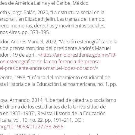
des de América Latina y el Caribe, México.
beth y Jorge Balán, 2020, “La estructura social en la
ersonal”, en Elizabeth Jelin, Las tramas del tiempo.
énero, memorias, derechos y movimientos sociales,
enos Aires, pp. 373–395.
dor, Andrés Manuel, 2022, “Versión estenográfica de la
a de prensa matutina del presidente Andrés Manuel
or”, 19 de abril. <
https://amlo.presidente.gob.mx/19-
ion-estenografica-de-la-con-ferencia-de-prensa-
el-presidente-andres-manuel-lopez-obrador/
>
Renate, 1998, “Crónica del movimiento estudiantil de
sta Historia de la Educación Latinoamericana, no. 1, pp.
oya, Armando, 2014, “Libertad de cátedra o socialismo
 El dilema de los estudiantes de la Universidad de
a en 1933–1937”, Revista Historia de la Educación
cana, vol. 16, no. 22, pp. 191–211. DOI:
i.org/10.19053/01227238.2696