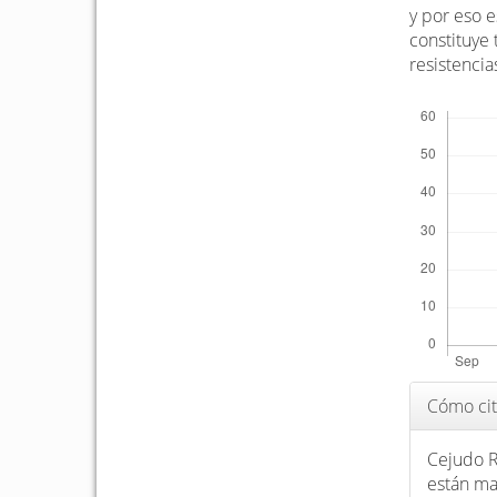
a
y por eso e
l
constituye
d
resistencia
e
Descargas
l
a
r
t
í
c
u
l
o
Detalle
Cómo cit
del
artículo
Cejudo Ra
están mat