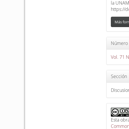
la UNA
https://
Más for
Número
Vol. 71 
Sección
Discusio
Esta obr
Commons