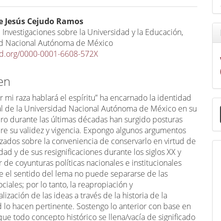
e Jesús Cejudo Ramos
e Investigaciones sobre la Universidad y la Educación,
ad Nacional Autónoma de México
cid.org/0000-0001-6608-572X
en
r mi raza hablará el espíritu” ha encarnado la identidad
E
nal de la Universidad Nacional Autónoma de México en su
u
ero durante las últimas décadas han surgido posturas
a
bre su validez y vigencia. Expongo algunos argumentos
izados sobre la conveniencia de conservarlo en virtud de
idad y de sus resignificaciones durante los siglos XX y
ir de coyunturas políticas nacionales e institucionales
e el sentido del lema no puede separarse de las
ociales; por lo tanto, la reapropiación y
lización de las ideas a través de la historia de la
d lo hacen pertinente. Sostengo lo anterior con base en
que todo concepto histórico se llena/vacía de significado