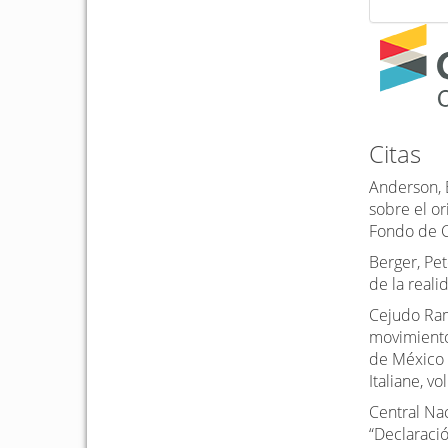
Citas
Anderson, 
sobre el or
Fondo de C
Berger, Pe
de la reali
Cejudo Ramo
movimiento
de México d
Italiane, vo
Central Na
“Declaraci