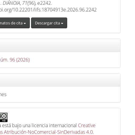
M.
DIÁNOIA
,
71
(96), e2242.
doi.org/10.22201/iifs.18704913e.2026.96.2242
matos de cita
Descargar cita
Núm. 96 (2026)
nes
a está bajo una licencia internacional
Creative
 Atribución-NoComercial-SinDerivadas 4.0
.