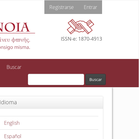
Registrarse
Entrar
ISSN-e: 1870-4913
Buscar
Buscar
Idioma
English
Español