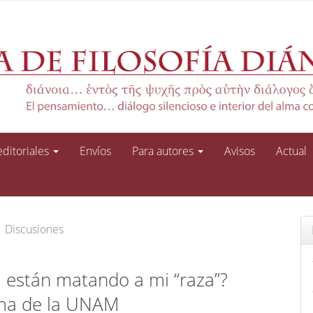
 editoriales
Envíos
Para autores
Avisos
Actual
Discusiones
si están matando a mi “raza”?
lema de la UNAM