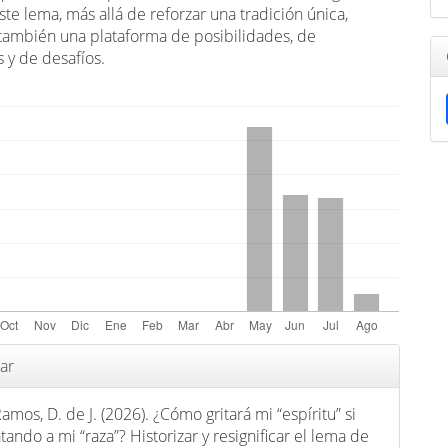
ste lema, más allá de reforzar una tradición única,
 también una plataforma de posibilidades, de
s y de desafíos.
s
ar
mos, D. de J. (2026). ¿Cómo gritará mi “espíritu” si
ando a mi “raza”? Historizar y resignificar el lema de