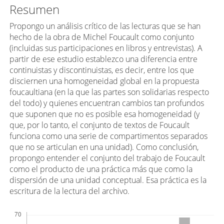
n
Resumen
i
d
Propongo un análisis crítico de las lecturas que se han
hecho de la obra de Michel Foucault como conjunto
o
(incluidas sus participaciones en libros y entrevistas). A
p
partir de ese estudio establezco una diferencia entre
r
continuistas y discontinuistas, es decir, entre los que
i
disciernen una homogeneidad global en la propuesta
n
foucaultiana (en la que las partes son solidarias respecto
del todo) y quienes encuentran cambios tan profundos
c
que suponen que no es posible esa homogeneidad (y
i
que, por lo tanto, el conjunto de textos de Foucault
p
funciona como una serie de compartimentos separados
a
que no se articulan en una unidad). Como conclusión,
l
propongo entender el conjunto del trabajo de Foucault
d
como el producto de una práctica más que como la
dispersión de una unidad conceptual. Esa práctica es la
e
escritura de la lectura del archivo.
l
a
Descargas
r