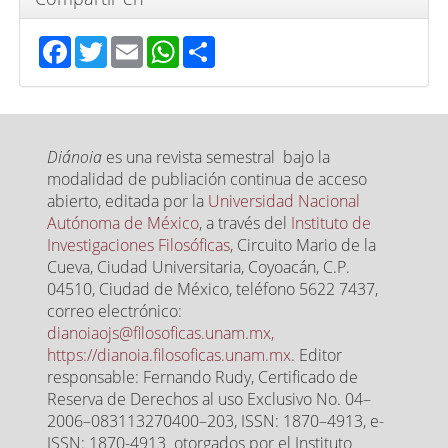
Facebook
Twitter
Email
WhatsApp
Share
Diánoia
es una revista semestral bajo la
modalidad de publiación continua de acceso
abierto, editada por la
Universidad Nacional
Autónoma de México
, a través del
Instituto de
Investigaciones Filosóficas
, Circuito Mario de la
Cueva, Ciudad Universitaria, Coyoacán, C.P.
04510, Ciudad de México, teléfono 5622 7437,
correo electrónico:
dianoiaojs@filosoficas.unam.mx,
https://dianoia.filosoficas.unam.mx
. Editor
responsable: Fernando Rudy, Certificado de
Reserva de Derechos al uso Exclusivo No. 04–
2006–083113270400–203, ISSN: 1870–4913, e-
ISSN: 1870-4913 otorgados por el Instituto