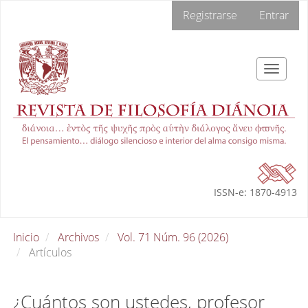
Navegación
Registrarse
Entrar
principal
Contenido
principal
Barra
Toggle
lateral
navigat
ISSN-e: 1870-4913
Inicio
Archivos
Vol. 71 Núm. 96 (2026)
Artículos
¿Cuántos son ustedes, profesor