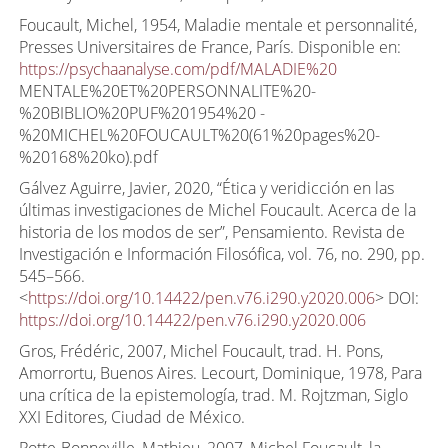
Foucault, Michel, 1954, Maladie mentale et personnalité,
Presses Universitaires de France, París. Disponible en:
https://psychaanalyse.com/pdf/MALADIE%20
MENTALE%20ET%20PERSONNALITE%20-
%20BIBLIO%20PUF%201954%20 -
%20MICHEL%20FOUCAULT%20(61%20pages%20-
%20168%20ko).pdf
Gálvez Aguirre, Javier, 2020, “Ética y veridicción en las
últimas investigaciones de Michel Foucault. Acerca de la
historia de los modos de ser”, Pensamiento. Revista de
Investigación e Información Filosófica, vol. 76, no. 290, pp.
545–566.
<
https://doi.org/10.14422/pen.v76.i290.y2020.006
> DOI:
https://doi.org/10.14422/pen.v76.i290.y2020.006
Gros, Frédéric, 2007, Michel Foucault, trad. H. Pons,
Amorrortu, Buenos Aires. Lecourt, Dominique, 1978, Para
una crítica de la epistemología, trad. M. Rojtzman, Siglo
XXI Editores, Ciudad de México.
Potte-Bonneville, Mathieu, 2007, Michel Foucault, la