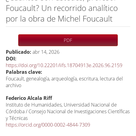
Foucault? Un recorrido analítico
por la obra de Michel Foucault
Barra
PDF
lateral
Publicado:
abr 14, 2026
del
DOI:
artículo
https://doi.org/10.22201/iifs.18704913e.2026.96.2159
Palabras clave:
Foucault, genealogía, arqueología, escritura, lectura del
archivo
C
Federico Alcala Riff
o
Instituto de Humanidades, Universidad Nacional de
Córdoba / Consejo Nacional de Investigaciones Científicas
n
y Técnicas
t
https://orcid.org/0000-0002-4844-7309
e