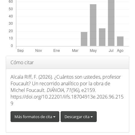
t
í
c
u
l
o
Detalles
Cómo citar
del
artículo
Alcala Riff, F. (2026). ¿Cuántos son ustedes, profesor
Foucault? Un recorrido analítico por la obra de
Michel Foucault.
DIÁNOIA
,
71
(96), e2159.
https://doi.org/10.22201/iifs.18704913e.2026.96.215
9
Más formatos de cita
Descargar cita