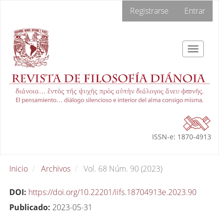
Navegación
Registrarse
Entrar
principal
Contenido
principal
Barra
Toggle
lateral
navigat
ISSN-e: 1870-4913
Inicio
Archivos
Vol. 68 Núm. 90 (2023)
DOI:
https://doi.org/10.22201/iifs.18704913e.2023.90
Publicado:
2023-05-31