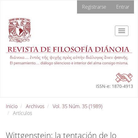
Navegación
Registrarse
Entrar
principal
Contenido
principal
Barra
Toggle
lateral
navigat
ISSN-e: 1870-4913
Inicio
Archivos
Vol. 35 Núm. 35 (1989)
Artículos
Wittgenstein: la tentación de lo