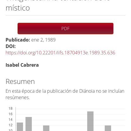
místico
Barra
PDF
lateral
Publicado:
ene 2, 1989
del
DOI:
artículo
https://doi.org/10.22201/iifs.18704913e.1989.35.636
C
Isabel Cabrera
o
n
Resumen
t
En esta época de la publicación de Diánoia no se incluían
e
resúmenes.
n
Descargas
i
d
o