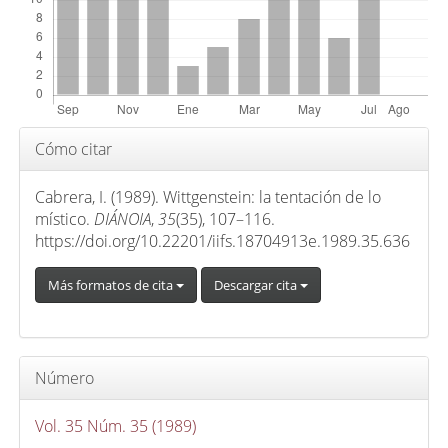
p
r
i
n
c
i
Detalles
Cómo citar
p
del
a
artículo
Cabrera, I. (1989). Wittgenstein: la tentación de lo
l
místico.
DIÁNOIA
,
35
(35), 107–116.
d
https://doi.org/10.22201/iifs.18704913e.1989.35.636
e
Más formatos de cita
Descargar cita
l
a
r
t
Número
í
c
Vol. 35 Núm. 35 (1989)