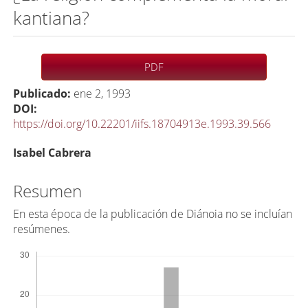
kantiana?
Barra
PDF
lateral
Publicado:
ene 2, 1993
del
DOI:
artículo
https://doi.org/10.22201/iifs.18704913e.1993.39.566
C
Isabel Cabrera
o
n
Resumen
t
En esta época de la publicación de Diánoia no se incluían
e
resúmenes.
n
Descargas
i
d
o