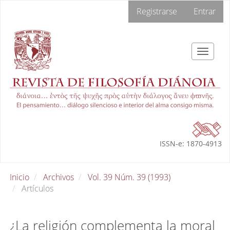
Navegación
Registrarse
Entrar
principal
Contenido
principal
Barra
Toggle
lateral
navigat
ISSN-e: 1870-4913
Inicio
Archivos
Vol. 39 Núm. 39 (1993)
Artículos
¿La religión complementa la moral