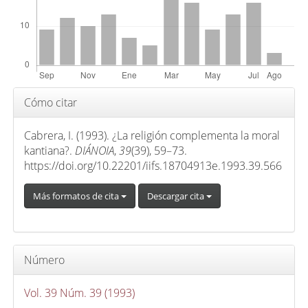
p
r
i
n
c
i
Detalles
Cómo citar
p
del
a
artículo
Cabrera, I. (1993). ¿La religión complementa la moral
l
kantiana?.
DIÁNOIA
,
39
(39), 59–73.
d
https://doi.org/10.22201/iifs.18704913e.1993.39.566
e
Más formatos de cita
Descargar cita
l
a
r
t
Número
í
c
Vol. 39 Núm. 39 (1993)