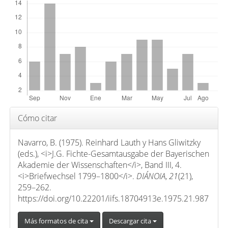
n
i
d
o
p
r
i
n
c
Detalles
Cómo citar
i
del
p
artículo
Navarro, B. (1975). Reinhard Lauth y Hans Gliwitzky
a
(eds.), <i>J.G. Fichte-Gesamtausgabe der Bayerischen
l
Akademie der Wissenschaften</i>, Band III, 4.
d
<i>Briefwechsel 1799–1800</i>.
DIÁNOIA
,
21
(21),
e
259–262.
https://doi.org/10.22201/iifs.18704913e.1975.21.987
l
a
Más formatos de cita
Descargar cita