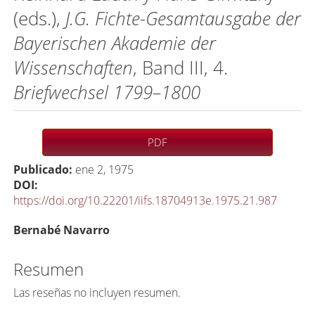
(eds.),
J.G. Fichte-Gesamtausgabe der
Bayerischen Akademie der
Wissenschaften
, Band III, 4.
Briefwechsel 1799–1800
Barra
PDF
lateral
Publicado:
ene 2, 1975
del
DOI:
artículo
https://doi.org/10.22201/iifs.18704913e.1975.21.987
C
Bernabé Navarro
o
n
Resumen
t
Las reseñas no incluyen resumen.
e
Descargas