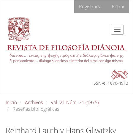
Navegación
Registrarse
Entrar
principal
Contenido
principal
Barra
Toggle
lateral
navigat
ISSN-e: 1870-4913
Inicio
Archivos
Vol. 21 Núm. 21 (1975)
Reseñas bibliográficas
Reinhard Lauth y Hans Gliwitzky