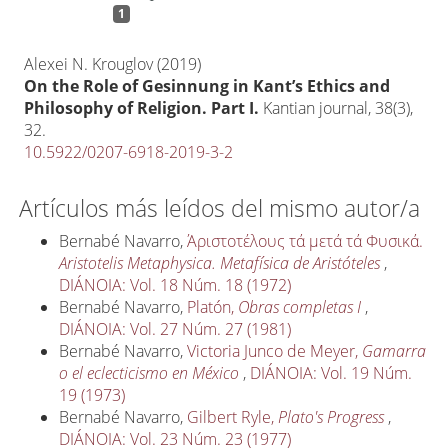
1
Alexei N. Krouglov (2019)
On the Role of Gesinnung in Kant’s Ethics and
Philosophy of Religion. Part I.
Kantian journal,
38
(3),
32.
10.5922/0207-6918-2019-3-2
Artículos más leídos del mismo autor/a
Bernabé Navarro,
Άριστοτέλους τά μετά τά Φυσικά.
Aristotelis Metaphysica. Metafísica de Aristóteles
,
DIÁNOIA: Vol. 18 Núm. 18 (1972)
Bernabé Navarro,
Platón,
Obras completas I
,
DIÁNOIA: Vol. 27 Núm. 27 (1981)
Bernabé Navarro,
Victoria Junco de Meyer,
Gamarra
o el eclecticismo en México
,
DIÁNOIA: Vol. 19 Núm.
19 (1973)
Bernabé Navarro,
Gilbert Ryle,
Plato's Progress
,
DIÁNOIA: Vol. 23 Núm. 23 (1977)