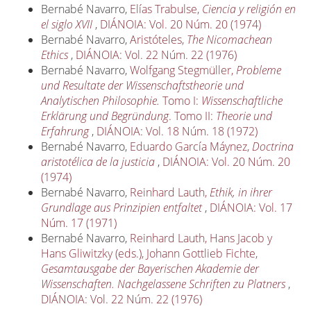
Bernabé Navarro,
Elías Trabulse,
Ciencia y religión en
el siglo XVII
,
DIÁNOIA: Vol. 20 Núm. 20 (1974)
Bernabé Navarro,
Aristóteles,
The Nicomachean
Ethics
,
DIÁNOIA: Vol. 22 Núm. 22 (1976)
Bernabé Navarro,
Wolfgang Stegmüller,
Probleme
und Resultate der Wissenschaftstheorie und
Analytischen Philosophie.
Tomo I:
Wissenschaftliche
Erklärung und Begründung
. Tomo II:
Theorie und
Erfahrung
,
DIÁNOIA: Vol. 18 Núm. 18 (1972)
Bernabé Navarro,
Eduardo García Máynez,
Doctrina
aristotélica de la justicia
,
DIÁNOIA: Vol. 20 Núm. 20
(1974)
Bernabé Navarro,
Reinhard Lauth,
Ethik, in ihrer
Grundlage aus Prinzipien entfaltet
,
DIÁNOIA: Vol. 17
Núm. 17 (1971)
Bernabé Navarro,
Reinhard Lauth, Hans Jacob y
Hans Gliwitzky (eds.), Johann Gottlieb Fichte,
Gesamtausgabe der Bayerischen Akademie der
Wissenschaften. Nachgelassene Schriften zu Platners
,
DIÁNOIA: Vol. 22 Núm. 22 (1976)