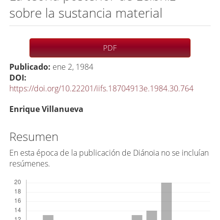
sobre la sustancia material
Barra
PDF
lateral
Publicado:
ene 2, 1984
del
DOI:
artículo
https://doi.org/10.22201/iifs.18704913e.1984.30.764
C
Enrique Villanueva
o
n
Resumen
t
En esta época de la publicación de Diánoia no se incluían
e
resúmenes.
n
Descargas
i
d
o