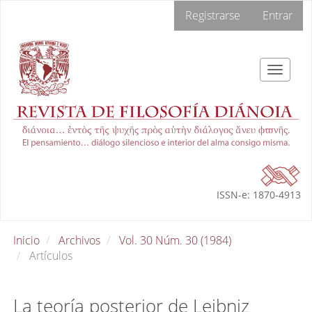
Navegación
Registrarse
Entrar
principal
Contenido
principal
Barra
Toggle
lateral
navigat
ISSN-e: 1870-4913
Inicio
Archivos
Vol. 30 Núm. 30 (1984)
Artículos
La teoría posterior de Leibniz