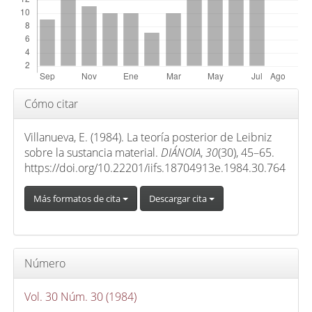
p
r
i
n
c
i
Detalles
Cómo citar
p
del
a
artículo
Villanueva, E. (1984). La teoría posterior de Leibniz
l
sobre la sustancia material.
DIÁNOIA
,
30
(30), 45–65.
d
https://doi.org/10.22201/iifs.18704913e.1984.30.764
e
Más formatos de cita
Descargar cita
l
a
r
t
Número
í
c
Vol. 30 Núm. 30 (1984)