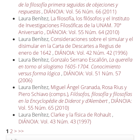
de la filosofía primera seguidas de objeciones y
respuestas
,
DIÁNOIA: Vol. 56 Núm. 66 (2011)
Laura Benítez,
La filosofía, los filósofos y el Instituto
de Investigaciones Filosóficas de la UNAM. 70º
Aniversario
,
DIÁNOIA: Vol. 55 Núm. 64 (2010)
Laura Benítez,
Consideraciones sobre el simular y el
disimular en la Carta de Descartes a Regius de
enero de 1642
,
DIÁNOIA: Vol. 42 Núm. 42 (1996)
Laura Benítez,
Gonzalo Serrano Escallón,
La querella
en torno al silogismo 1605-1704. Conocimiento
versus forma lógica
,
DIÁNOIA: Vol. 51 Núm. 57
(2006)
Laura Benítez,
Miguel Ángel Granada, Rosa Rius y
Piero Schiavo (comps.),
Filósofos, filosofía y filosofías
en la Encyclopédie de Diderot y d’Alembert
,
DIÁNOIA:
Vol. 55 Núm. 65 (2010)
Laura Benítez,
Clarke y la física de Rohault
,
DIÁNOIA: Vol. 43 Núm. 43 (1997)
1
2
>
>>