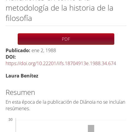
metodología de la historia de la
filosofía
Barra
PDF
lateral
Publicado:
ene 2, 1988
del
DOI:
artículo
https://doi.org/10.22201/iifs.18704913e.1988.34.674
C
Laura Benítez
o
n
Resumen
t
En esta época de la publicación de Diánoia no se incluían
e
resúmenes.
n
Descargas
i
d