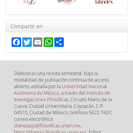
Compartir en
Facebook
Twitter
Email
WhatsApp
Share
Diánoia
es una revista semestral bajo la
modalidad de publiación continua de acceso
abierto, editada por la
Universidad Nacional
Autónoma de México
, a través del
Instituto de
Investigaciones Filosóficas
, Circuito Mario de la
Cueva, Ciudad Universitaria, Coyoacán, C.P.
04510, Ciudad de México, teléfono 5622 7437,
correo electrónico:
dianoiaojs@filosoficas.unam.mx,
https://dianoia.filosoficas.unam.mx
. Editor