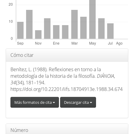
o
p
r
i
n
c
i
Detalles
Cómo citar
p
del
a
artículo
Benítez, L. (1988). Reflexiones en torno a la
l
metodología de la historia de la filosofía.
DIÁNOIA
,
d
34
(34), 181–194.
e
https://doi.org/10.22201/iifs.18704913e.1988.34.674
l
Más formatos de cita
Descargar cita
a
r
t
í
Número