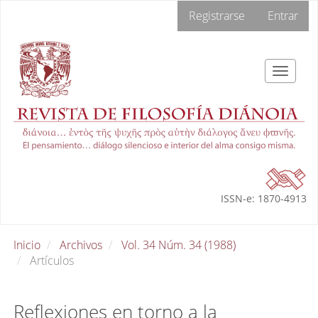
Navegación
Registrarse
Entrar
principal
Contenido
principal
Barra
Toggle
lateral
navigat
ISSN-e: 1870-4913
Inicio
Archivos
Vol. 34 Núm. 34 (1988)
Artículos
Reflexiones en torno a la