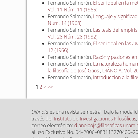
Fernando Salmerón,
El ser ideal en la m
Vol. 11 Núm. 11 (1965)
Fernando Salmerón,
Lenguaje y significa
Núm. 14 (1968)
Fernando Salmerón,
Las tesis del empiri
Vol. 28 Núm. 28 (1982)
Fernando Salmerón,
El ser ideal en las
In
12 (1966)
Fernando Salmerón,
Razón y pasiones e
Fernando Salmerón,
La naturaleza humana 
la filosofía de José Gaos
,
DIÁNOIA: Vol. 2
Fernando Salmerón,
Introducción a la fi
1
2
>
>>
Diánoia
es una revista semestral bajo la modalid
través del
Instituto de Investigaciones Filosóficas
correo electrónico:
dianoiaojs@filosoficas.unam
al uso Exclusivo No. 04–2006–083113270400–203,