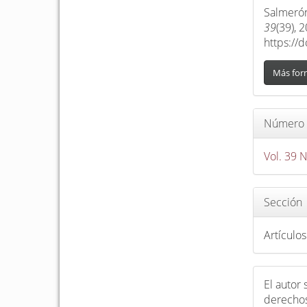
l
artículo
Salmerón
d
39
(39), 
e
https://
l
a
Más for
r
t
í
Número
c
Vol. 39 
u
l
o
Sección
Artículos
El autor
derechos