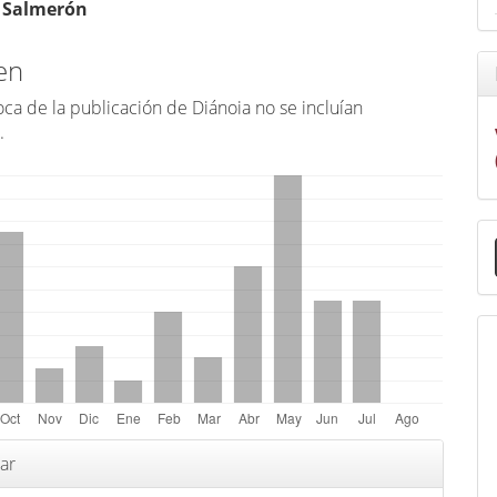
 Salmerón
en
ca de la publicación de Diánoia no se incluían
.
E
u
a
s
ar