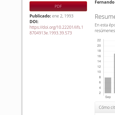
Barra
C
Fernando
PDF
lateral
o
del
n
Resum
Publicado:
ene 2, 1993
artículo
t
DOI:
En esta épo
https://doi.org/10.22201/iifs.1
e
resúmenes
8704913e.1993.39.573
n
Descargas
i
d
o
p
r
i
n
c
i
p
Detalle
Cómo cit
a
del