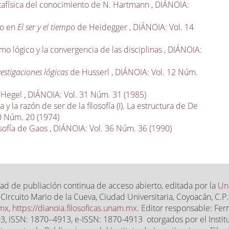
etafísica del conocimiento de N. Hartmann
,
DIÁNOIA:
do en
El ser y el tiempo
de Heidegger
,
DIÁNOIA: Vol. 14
smo lógico y la convergencia de las disciplinas
,
DIÁNOIA:
vestigaciones lógicas
de Husserl
,
DIÁNOIA: Vol. 12 Núm.
n Hegel
,
DIÁNOIA: Vol. 31 Núm. 31 (1985)
y la razón de ser de la filosofía (I). La estructura de De
0 Núm. 20 (1974)
losofía de Gaos
,
DIÁNOIA: Vol. 36 Núm. 36 (1990)
ad de publiación continua de acceso abierto, editada por la
Un
, Circuito Mario de la Cueva, Ciudad Universitaria, Coyoacán, C
.mx,
https://dianoia.filosoficas.unam.mx
. Editor responsable: Fe
 ISSN: 1870–4913, e-ISSN: 1870-4913 otorgados por el Instit