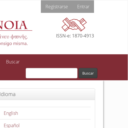
Registrarse
Entrar
ISSN-e: 1870-4913
Buscar
Buscar
Idioma
English
Español