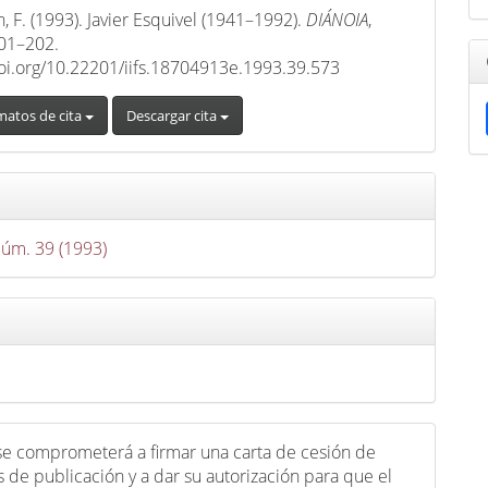
, F. (1993). Javier Esquivel (1941–1992).
DIÁNOIA
,
201–202.
doi.org/10.22201/iifs.18704913e.1993.39.573
matos de cita
Descargar cita
Núm. 39 (1993)
 se comprometerá a firmar una carta de cesión de
 de publicación y a dar su autorización para que el