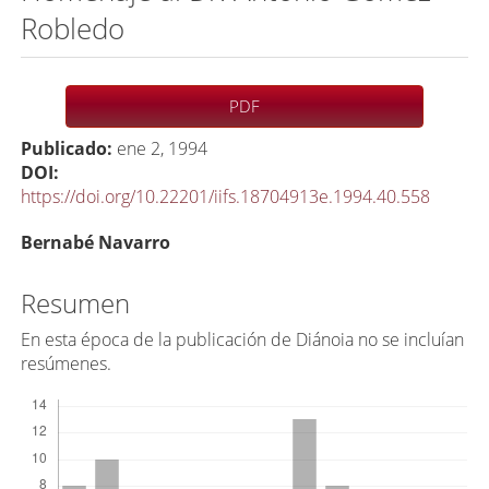
Robledo
Barra
PDF
lateral
Publicado:
ene 2, 1994
del
DOI:
artículo
https://doi.org/10.22201/iifs.18704913e.1994.40.558
C
Bernabé Navarro
o
n
Resumen
t
En esta época de la publicación de Diánoia no se incluían
e
resúmenes.
n
Descargas
i
d
o