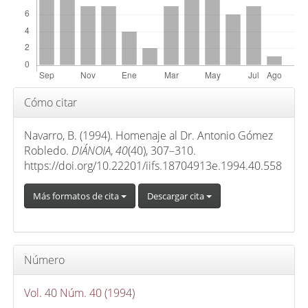
p
r
i
n
c
i
Detalles
Cómo citar
p
del
a
artículo
Navarro, B. (1994). Homenaje al Dr. Antonio Gómez
l
Robledo.
DIÁNOIA
,
40
(40), 307–310.
d
https://doi.org/10.22201/iifs.18704913e.1994.40.558
e
Más formatos de cita
Descargar cita
l
a
r
t
Número
í
c
Vol. 40 Núm. 40 (1994)