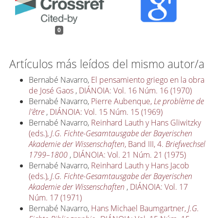
0
Artículos más leídos del mismo autor/a
Bernabé Navarro,
El pensamiento griego en la obra
de José Gaos
,
DIÁNOIA: Vol. 16 Núm. 16 (1970)
Bernabé Navarro,
Pierre Aubenque,
Le problème de
l'être
,
DIÁNOIA: Vol. 15 Núm. 15 (1969)
Bernabé Navarro,
Reinhard Lauth y Hans Gliwitzky
(eds.),
J.G. Fichte-Gesamtausgabe der Bayerischen
Akademie der Wissenschaften
, Band III, 4.
Briefwechsel
1799–1800
,
DIÁNOIA: Vol. 21 Núm. 21 (1975)
Bernabé Navarro,
Reinhard Lauth y Hans Jacob
(eds.),
J.G. Fichte-Gesamtausgabe der Bayerischen
Akademie der Wissenschaften
,
DIÁNOIA: Vol. 17
Núm. 17 (1971)
Bernabé Navarro,
Hans Michael Baumgartner,
J.G.