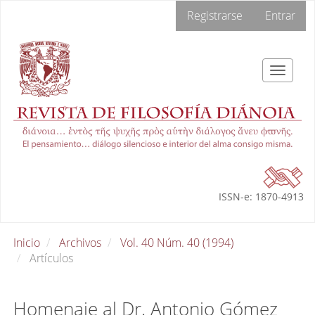
Navegación
Registrarse
Entrar
principal
Contenido
principal
Barra
Toggle
lateral
navigat
ISSN-e: 1870-4913
Inicio
Archivos
Vol. 40 Núm. 40 (1994)
Artículos
Homenaje al Dr. Antonio Gómez