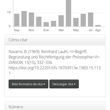
o
p
r
i
n
c
Detalles
Cómo citar
i
del
p
artículo
Navarro, B. (1969). Reinhard Lauth, <i>Begriff,
a
Begründung und Rechtfertigung der Philosophie</i>.
l
DIÁNOIA
,
15
(15), 332–336.
d
https://doi.org/10.22201/iifs.18704913e.1969.15.113
e
1
l
Más formatos de cita
Descargar cita
a
r
t
í
Número