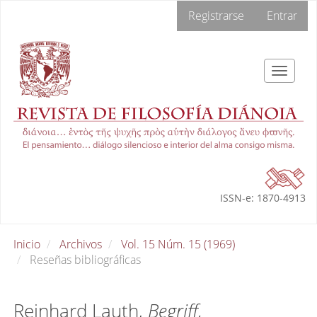
Navegación
Registrarse
Entrar
principal
Contenido
principal
Barra
Toggle
lateral
navigat
ISSN-e: 1870-4913
Inicio
Archivos
Vol. 15 Núm. 15 (1969)
Reseñas bibliográficas
Reinhard Lauth,
Begriff,