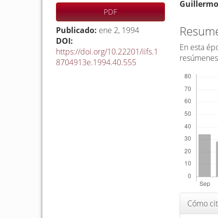
Barra
C
Guillerm
PDF
lateral
o
del
n
Resum
Publicado:
ene 2, 1994
artículo
t
DOI:
En esta épo
https://doi.org/10.22201/iifs.1
e
resúmenes
8704913e.1994.40.555
n
Descargas
i
d
o
p
r
i
n
c
i
p
Detalle
Cómo cit
a
del