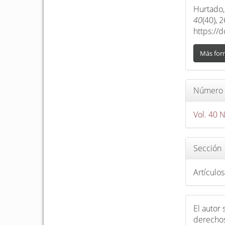
l
artículo
Hurtado,
d
40
(40), 
e
https://
l
a
Más for
r
t
í
Número
c
Vol. 40 
u
l
o
Sección
Artículos
El autor
derechos