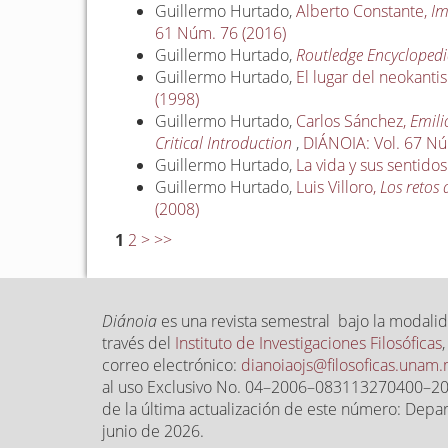
Guillermo Hurtado,
Alberto Constante,
Im
61 Núm. 76 (2016)
Guillermo Hurtado,
Routledge Encyclopedi
Guillermo Hurtado,
El lugar del neokanti
(1998)
Guillermo Hurtado,
Carlos Sánchez,
Emili
Critical Introduction
,
DIÁNOIA: Vol. 67 Nú
Guillermo Hurtado,
La vida y sus sentido
Guillermo Hurtado,
Luis Villoro,
Los retos 
(2008)
1
2
>
>>
Diánoia
es una revista semestral bajo la modalid
través del
Instituto de Investigaciones Filosóficas
correo electrónico:
dianoiaojs@filosoficas.unam
al uso Exclusivo No. 04–2006–083113270400–203,
de la última actualización de este número: Depar
junio de 2026.