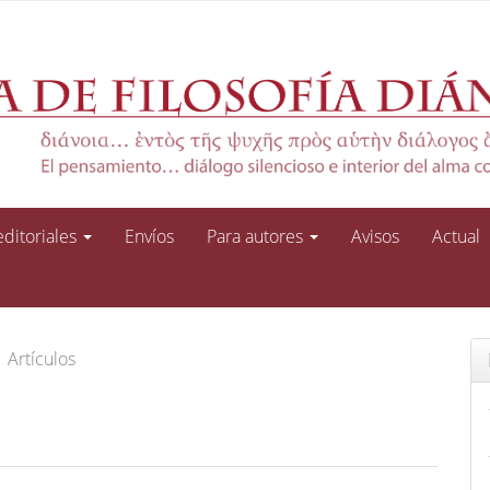
 editoriales
Envíos
Para autores
Avisos
Actual
Artículos
d