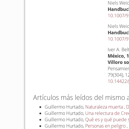
Niels Wei
Handbuc
10.1007/9
Niels Wei
Handbuc
10.1007/9
Iver A. Be
México, 1
Villoro s
Pensamient
79
(304),
1
10.14422/
Artículos más leídos del mismo 
Guillermo Hurtado,
Naturaleza muerta
,
D
Guillermo Hurtado,
Una relectura de Cre
Guillermo Hurtado,
Qué es y qué puede ser
Guillermo Hurtado,
Personas en peligro
,