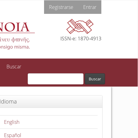
Registrarse
Entrar
ISSN-e: 1870-4913
Buscar
Buscar
Idioma
English
Español