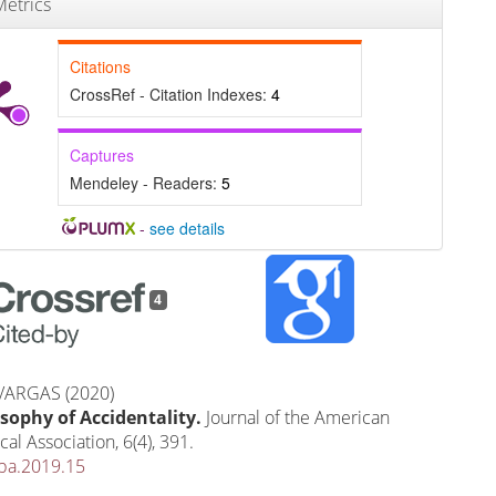
etrics
Citations
CrossRef - Citation Indexes:
4
Captures
Mendeley - Readers:
5
-
see details
4
ARGAS (2020)
sophy of Accidentality.
Journal of the American
cal Association,
6
(4),
391.
pa.2019.15