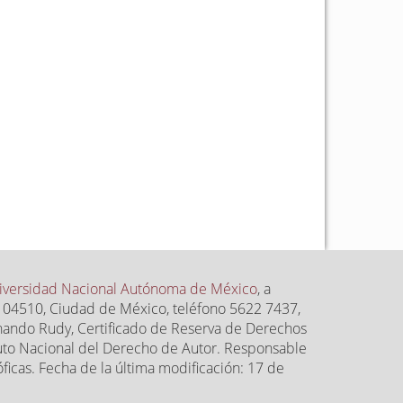
iversidad Nacional Autónoma de México
, a
.P. 04510, Ciudad de México, teléfono 5622 7437,
rnando Rudy, Certificado de Reserva de Derechos
uto Nacional del Derecho de Autor. Responsable
ficas. Fecha de la última modificación: 17 de