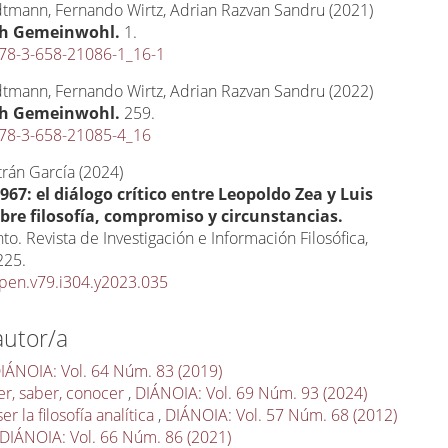
dtmann, Fernando Wirtz, Adrian Razvan Sandru (2021)
h Gemeinwohl.
1.
78-3-658-21086-1_16-1
dtmann, Fernando Wirtz, Adrian Razvan Sandru (2022)
h Gemeinwohl.
259.
78-3-658-21085-4_16
ltrán García (2024)
967: el diálogo crítico entre Leopoldo Zea y Luis
obre filosofía, compromiso y circunstancias.
o. Revista de Investigación e Información Filosófica,
225.
pen.v79.i304.y2023.035
autor/a
IÁNOIA: Vol. 64 Núm. 83 (2019)
er, saber, conocer
,
DIÁNOIA: Vol. 69 Núm. 93 (2024)
 la filosofía analítica
,
DIÁNOIA: Vol. 57 Núm. 68 (2012)
DIÁNOIA: Vol. 66 Núm. 86 (2021)