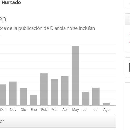
o Hurtado
en
ca de la publicación de Diánoia no se incluían
.
E
u
a
s
ar