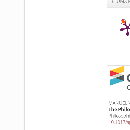
PLUMX M
MANUEL V
The Philo
Philosophi
10.1017/a