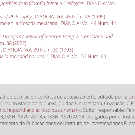
posibles de la filosofía frente a Heidegger
,
DIÁNOIA: Vol.
a of Philosophy
,
DIÁNOIA: Vol. 45 Núm. 45 (1999)
smo en la filosofía mexicana
,
DIÁNOIA: Vol. 44 Núm. 44
o Uranga’s Analysis of Mexican Being. A Translation and
m. 88 (2022)
s
,
DIÁNOIA: Vol. 39 Núm. 39 (1993)
de la sociedad por venir
,
DIÁNOIA: Vol. 53 Núm. 60
ad de publiación continua de acceso abierto, editada por la
Un
, Circuito Mario de la Cueva, Ciudad Universitaria, Coyoacán, C
.mx,
https://dianoia.filosoficas.unam.mx
. Editor responsable: Fe
 ISSN: 1870–4913, e-ISSN: 1870-4913 otorgados por el Instit
tamento de Publicaciones del Instituto de Investigaciones Filosó