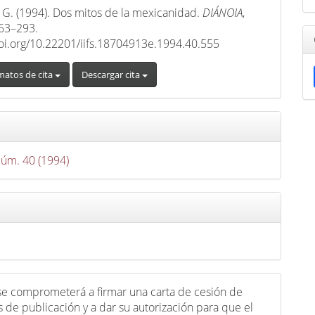
 G. (1994). Dos mitos de la mexicanidad.
DIÁNOIA
,
263–293.
doi.org/10.22201/iifs.18704913e.1994.40.555
matos de cita
Descargar cita
Núm. 40 (1994)
 se comprometerá a firmar una carta de cesión de
 de publicación y a dar su autorización para que el