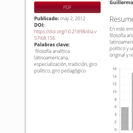
Barra
C
Guillerm
PDF
lateral
o
del
n
Resum
Publicado:
may 2, 2012
artículo
t
DOI:
En este ens
https://doi.org/10.21898/dia.v
e
filosofía an
57i68.156
n
latinoamer
Palabras clave:
i
político y 
filosofía analítica
d
original y 
latinoamericana,
o
especialización, tradición, giro
Descargas
p
político, giro pedagógico
r
i
n
c
i
p
a