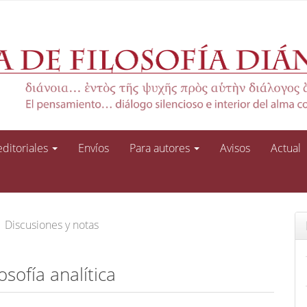
 editoriales
Envíos
Para autores
Avisos
Actual
Discusiones y notas
osofía analítica