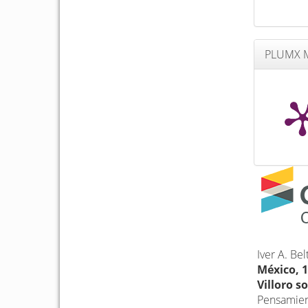
PLUMX M
Iver A. Be
México, 1
Villoro s
Pensamient