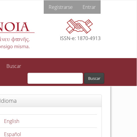
Registrarse
Entrar
ISSN-e: 1870-4913
Buscar
Buscar
Idioma
English
Español