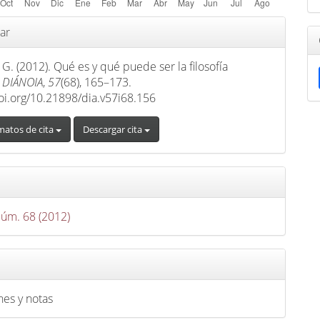
s
ar
G. (2012). Qué es y qué puede ser la filosofía
.
DIÁNOIA
,
57
(68), 165–173.
doi.org/10.21898/dia.v57i68.156
matos de cita
Descargar cita
Núm. 68 (2012)
nes y notas