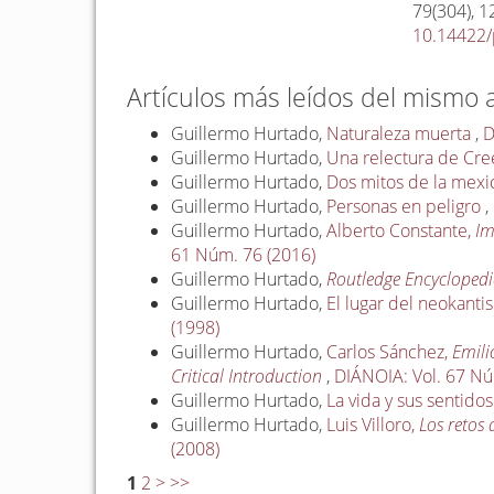
79
(304),
1
10.14422/
Artículos más leídos del mismo 
Guillermo Hurtado,
Naturaleza muerta
,
D
Guillermo Hurtado,
Una relectura de Cre
Guillermo Hurtado,
Dos mitos de la mex
Guillermo Hurtado,
Personas en peligro
,
Guillermo Hurtado,
Alberto Constante,
Im
61 Núm. 76 (2016)
Guillermo Hurtado,
Routledge Encyclopedi
Guillermo Hurtado,
El lugar del neokanti
(1998)
Guillermo Hurtado,
Carlos Sánchez,
Emili
Critical Introduction
,
DIÁNOIA: Vol. 67 Nú
Guillermo Hurtado,
La vida y sus sentido
Guillermo Hurtado,
Luis Villoro,
Los retos 
(2008)
1
2
>
>>