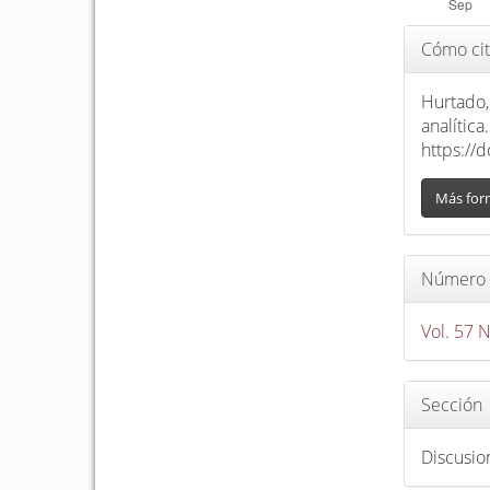
l
d
Detalle
Cómo cit
e
del
l
artículo
Hurtado, 
a
analítica
r
https://
t
í
Más for
c
u
Número
l
o
Vol. 57 
Sección
Discusio