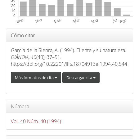
i
n
c
i
Detalles
Cómo citar
p
del
a
artículo
García de la Sienra, A. (1994). El ente y su naturaleza.
l
DIÁNOIA
,
40
(40), 37–51.
d
https://doi.org/10.22201/iifs.18704913e.1994.40.544
e
Más formatos de cita
Descargar cita
l
a
r
t
Número
í
c
Vol. 40 Núm. 40 (1994)
u
l