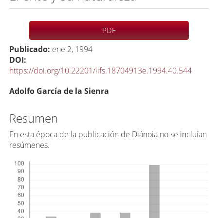
Barra
PDF
lateral
Publicado:
ene 2, 1994
del
DOI:
artículo
https://doi.org/10.22201/iifs.18704913e.1994.40.544
C
Adolfo García de la Sienra
o
n
Resumen
t
En esta época de la publicación de Diánoia no se incluían
e
resúmenes.
n
Descargas
i
d
o
p
r