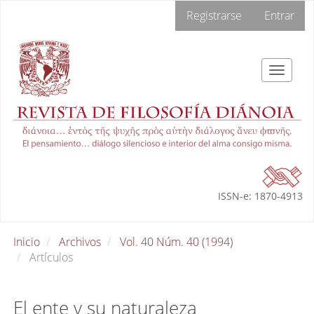
Navegación
Registrarse
Entrar
principal
Contenido
principal
Barra
Toggle
lateral
navigat
ISSN-e: 1870-4913
Inicio
Archivos
Vol. 40 Núm. 40 (1994)
Artículos
El ente y su naturaleza