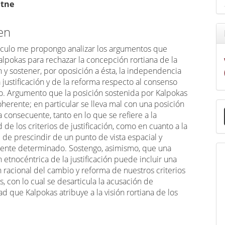
atne
en
tículo me propongo analizar los argumentos que
alpokas para rechazar la concepción rortiana de la
ón y sostener, por oposición a ésta, la independencia
a justificación y de la reforma respecto al consenso
o. Argumento que la posición sostenida por Kalpokas
E
oherente; en particular se lleva mal con una posición
 consecuente, tanto en lo que se refiere a la
u
d de los criterios de justificación, como en cuanto a la
a
 de prescindir de un punto de vista espacial y
nte determinado. Sostengo, asimismo, que una
etnocéntrica de la justificación puede incluir una
 racional del cambio y reforma de nuestros criterios
, con lo cual se desarticula la acusación de
ad que Kalpokas atribuye a la visión rortiana de los