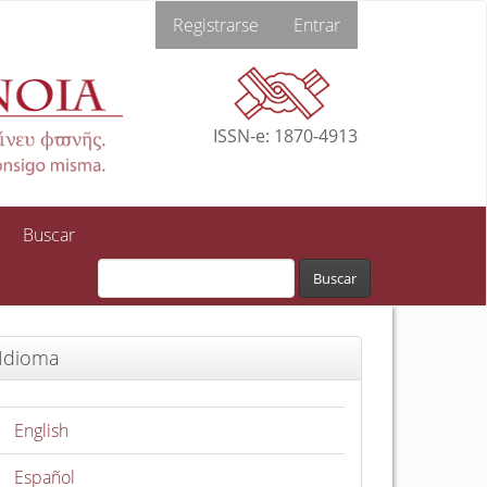
Registrarse
Entrar
ISSN-e: 1870-4913
Buscar
Buscar
Idioma
English
Español