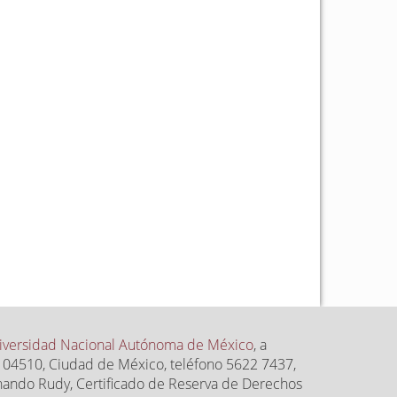
iversidad Nacional Autónoma de México
, a
.P. 04510, Ciudad de México, teléfono 5622 7437,
rnando Rudy, Certificado de Reserva de Derechos