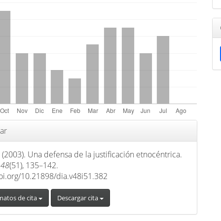
s
ar
 (2003). Una defensa de la justificación etnocéntrica.
,
48
(51), 135–142.
doi.org/10.21898/dia.v48i51.382
matos de cita
Descargar cita