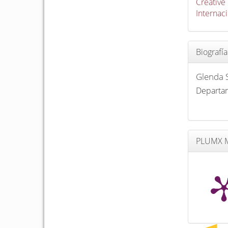
Creative
Internac
Biografía
Glenda 
Departam
PLUMX M