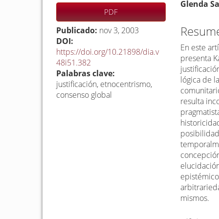
Barra
C
Glenda S
PDF
lateral
o
del
n
Resum
Publicado:
nov 3, 2003
artículo
t
DOI:
En este ar
https://doi.org/10.21898/dia.v
e
presenta K
48i51.382
n
justificaci
Palabras clave:
i
lógica de l
justificación, etnocentrismo,
d
comunitari
consenso global
resulta inc
o
pragmatista
p
historicida
r
posibilidad
i
temporalme
n
concepción 
elucidación
c
epistémicos
i
arbitraried
p
mismos.
a
Descargas