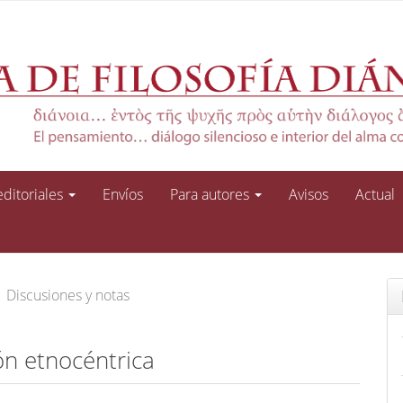
 editoriales
Envíos
Para autores
Avisos
Actual
Discusiones y notas
ión etnocéntrica