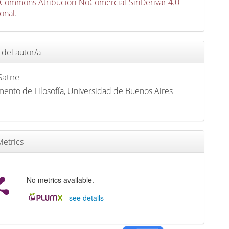
 Commons Atribución-NoComercial-SinDerivar 4.0
ional
.
 del autor/a
Satne
ento de Filosofía, Universidad de Buenos Aires
etrics
No metrics available.
-
see details