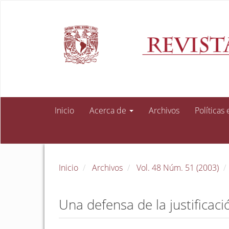
Navegación
principal
Contenido
principal
Barra
lateral
Inicio
Acerca de
Archivos
Políticas
Inicio
Archivos
Vol. 48 Núm. 51 (2003)
Una defensa de la justificac