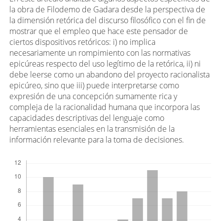
n
la obra de Filodemo de Gadara desde la perspectiva de
i
la dimensión retórica del discurso filosófico con el fin de
d
mostrar que el empleo que hace este pensador de
ciertos dispositivos retóricos: i) no implica
o
necesariamente un rompimiento con las normativas
p
epicúreas respecto del uso legítimo de la retórica, ii) ni
r
debe leerse como un abandono del proyecto racionalista
i
epicúreo, sino que iii) puede interpretarse como
n
expresión de una concepción sumamente rica y
compleja de la racionalidad humana que incorpora las
c
capacidades descriptivas del lenguaje como
i
herramientas esenciales en la transmisión de la
p
información relevante para la toma de decisiones.
a
Descargas
l
d
e
l
a