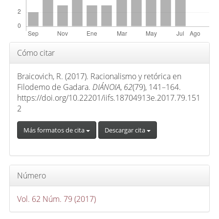
r
t
í
c
Detalles
Cómo citar
u
del
l
artículo
Braicovich, R. (2017). Racionalismo y retórica en
o
Filodemo de Gadara.
DIÁNOIA
,
62
(79), 141–164.
https://doi.org/10.22201/iifs.18704913e.2017.79.151
2
Más formatos de cita
Descargar cita
Número
Vol. 62 Núm. 79 (2017)