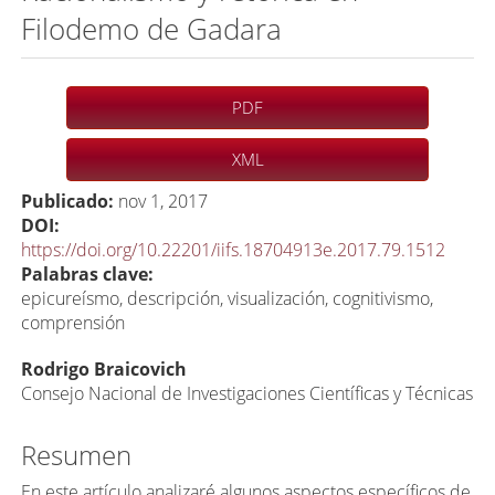
Filodemo de Gadara
Barra
PDF
lateral
del
XML
artículo
Publicado:
nov 1, 2017
DOI:
https://doi.org/10.22201/iifs.18704913e.2017.79.1512
Palabras clave:
epicureísmo, descripción, visualización, cognitivismo,
comprensión
C
Rodrigo Braicovich
o
Consejo Nacional de Investigaciones Científicas y Técnicas
n
Resumen
t
e
En este artículo analizaré algunos aspectos específicos de