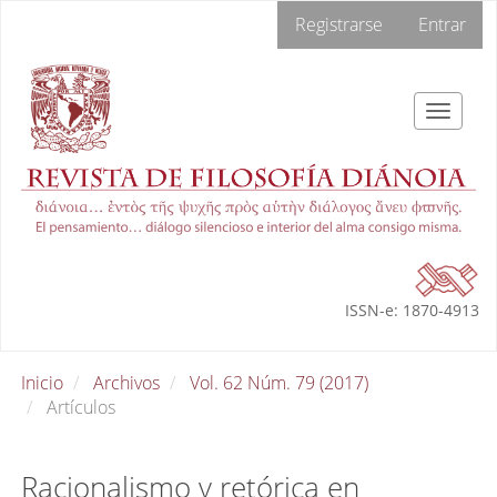
Navegación
Registrarse
Entrar
principal
Contenido
principal
Barra
Toggle
lateral
navigat
ISSN-e: 1870-4913
Inicio
Archivos
Vol. 62 Núm. 79 (2017)
Artículos
Racionalismo y retórica en