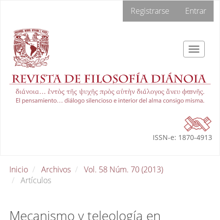
Navegación
Registrarse
Entrar
principal
Contenido
principal
Barra
Toggle
lateral
navigat
ISSN-e: 1870-4913
Inicio
Archivos
Vol. 58 Núm. 70 (2013)
Artículos
Mecanismo y teleología en