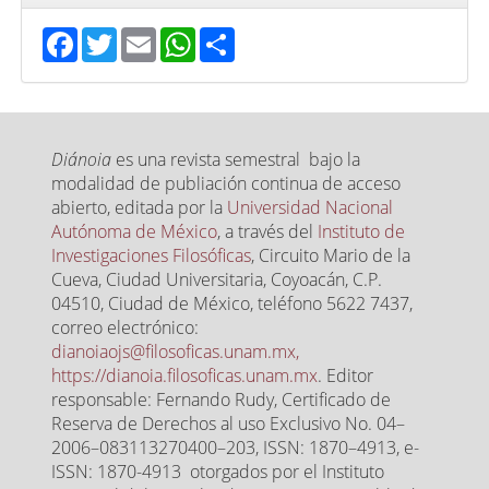
Facebook
Twitter
Email
WhatsApp
Share
Diánoia
es una revista semestral bajo la
modalidad de publiación continua de acceso
abierto, editada por la
Universidad Nacional
Autónoma de México
, a través del
Instituto de
Investigaciones Filosóficas
, Circuito Mario de la
Cueva, Ciudad Universitaria, Coyoacán, C.P.
04510, Ciudad de México, teléfono 5622 7437,
correo electrónico:
dianoiaojs@filosoficas.unam.mx,
https://dianoia.filosoficas.unam.mx
. Editor
responsable: Fernando Rudy, Certificado de
Reserva de Derechos al uso Exclusivo No. 04–
2006–083113270400–203, ISSN: 1870–4913, e-
ISSN: 1870-4913 otorgados por el Instituto