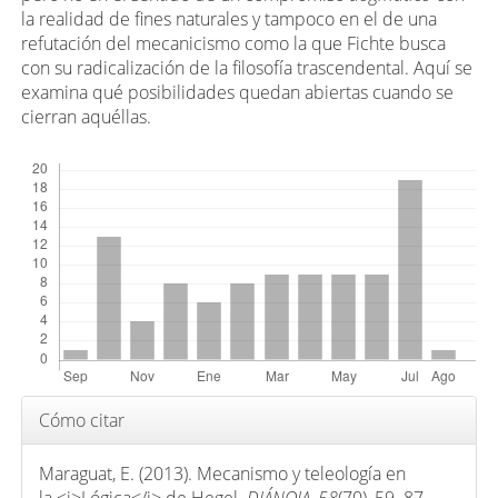
d
la realidad de ﬁnes naturales y tampoco en el de una
o
refutación del mecanicismo como la que Fichte busca
p
con su radicalización de la ﬁlosofía trascendental. Aquí se
r
examina qué posibilidades quedan abiertas cuando se
i
cierran aquéllas.
n
Descargas
c
i
p
a
l
d
e
l
a
Detalles
Cómo citar
r
del
t
artículo
Maraguat, E. (2013). Mecanismo y teleología en
í
la <i>Lógica</i> de Hegel.
DIÁNOIA
,
58
(70), 59–87.