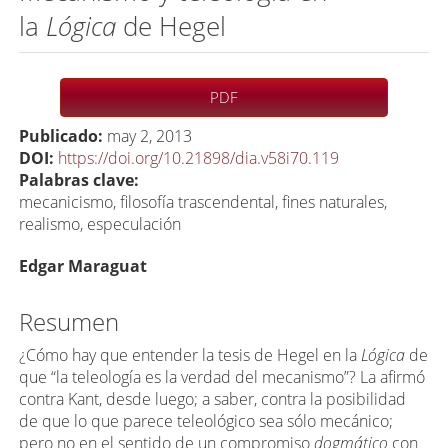
la
Lógica
de Hegel
Barra
PDF
lateral
Publicado:
may 2, 2013
del
DOI:
https://doi.org/10.21898/dia.v58i70.119
artículo
Palabras clave:
mecanicismo, ﬁlosofía trascendental, ﬁnes naturales,
realismo, especulación
C
Edgar Maraguat
o
n
Resumen
t
¿Cómo hay que entender la tesis de Hegel en la
Lógica
de
e
que “la teleología es la verdad del mecanismo”? La aﬁrmó
n
contra Kant, desde luego; a saber, contra la posibilidad
i
de que lo que parece teleológico sea sólo mecánico;
pero no en el sentido de un compromiso
dogmático
con