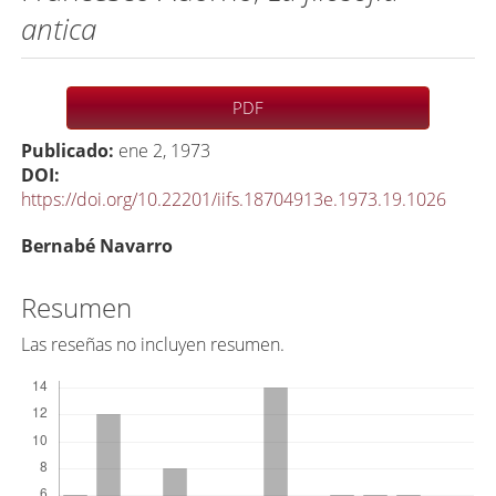
antica
Barra
PDF
lateral
Publicado:
ene 2, 1973
del
DOI:
artículo
https://doi.org/10.22201/iifs.18704913e.1973.19.1026
C
Bernabé Navarro
o
n
Resumen
t
Las reseñas no incluyen resumen.
e
Descargas
n
i
d
o