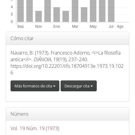
p
r
i
n
c
Detalles
Cómo citar
i
del
p
artículo
Navarro, B. (1973). Francesco Adorno, <i>La filosofía
a
antica</i>.
DIÁNOIA
,
19
(19), 237–240.
l
https://doi.org/10.22201/iifs.18704913e.1973.19.102
d
6
e
Más formatos de cita
Descargar cita
l
a
r
t
Número
í
c
Vol. 19 Núm. 19 (1973)