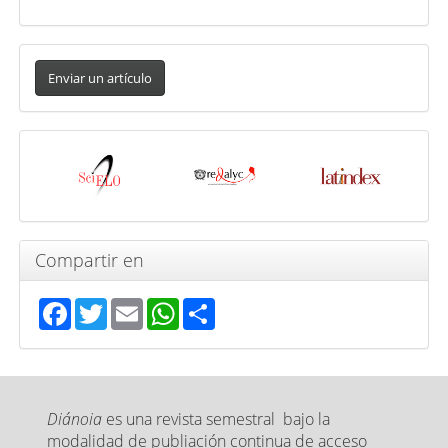
Enviar
un
Enviar un artículo
artículo
Indexada
en
Compartir en
Facebook
Twitter
Email
WhatsApp
Share
Diánoia
es una revista semestral bajo la
modalidad de publiación continua de acceso