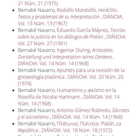
21 Núm. 21 (1975)
Bernabé Navarro,
Rodolfo Mondolfo,
Heráclito.
Textos y problemas de su interpretación
,
DIÁNOIA:
Vol. 13 Núm. 13 (1967)
Bernabé Navarro,
Eduardo García Máynez,
Teorías
sobre la justicia en los diálogos de Platón
,
DIÁNOIA:
Vol. 27 Núm. 27 (1981)
Bernabé Navarro,
Ingemar Düring,
Aristoteles.
Darstellung und Interpretation seines Denkens
,
DIÁNOIA: Vol. 14 Núm. 14 (1968)
Bernabé Navarro,
Apuntes para una revisión de la
gnoseología platónica
,
DIÁNOIA: Vol. 20 Núm. 20
(1974)
Bernabé Navarro,
Humanismo y ateísmo en la
filosofía de Nicolai Hartmann
,
DIÁNOIA: Vol. 14
Núm. 14 (1968)
Bernabé Navarro,
Antonio Gómez Robledo,
Sócrates
y el socratismo
,
DIÁNOIA: Vol. 14 Núm. 14 (1968)
Bernabé Navarro,
Πλάτωνος Πολιτεία. Platón,
La
República
,
DIÁNOIA: Vol. 18 Núm. 18 (1972)