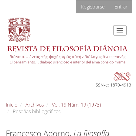
Navegación
Registrarse
Entrar
principal
Contenido
principal
Barra
Toggle
lateral
navigat
ISSN-e: 1870-4913
Inicio
Archivos
Vol. 19 Núm. 19 (1973)
Reseñas bibliográficas
Francesco Adorno,
La filosofía