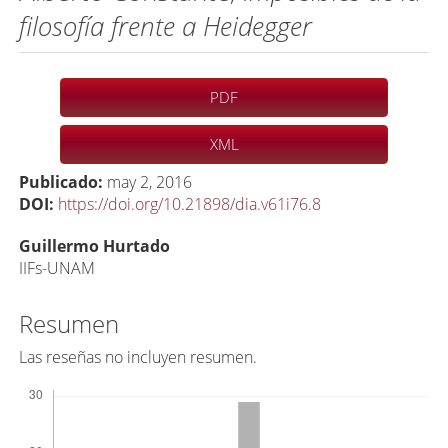
filosofía frente a Heidegger
Barra
PDF
lateral
del
XML
artículo
Publicado:
may 2, 2016
DOI:
https://doi.org/10.21898/dia.v61i76.8
C
Guillermo Hurtado
o
IIFs-UNAM
n
Resumen
t
e
Las reseñas no incluyen resumen.
n
Descargas
i
d