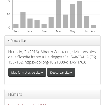
o
p
r
i
n
c
i
Detalles
Cómo citar
p
del
a
artículo
Hurtado, G. (2016). Alberto Constante, <i>Imposibles
l
de la filosofía frente a Heidegger</i>.
DIÁNOIA
,
61
(76),
d
155–162. https://doi.org/10.21898/dia.v61i76.8
e
Más formatos de cita
Descargar cita
l
a
r
t
Número
í