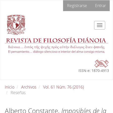
Navegación
Registrarse
Entrar
principal
Contenido
principal
Barra
Toggle
lateral
navigat
ISSN-e: 1870-4913
Inicio
Archivos
Vol. 61 Núm. 76 (2016)
Reseñas
Alberto Constante,
Imposibles de la