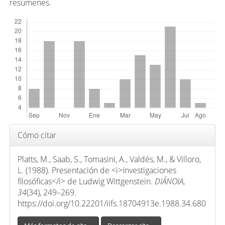
p
resúmenes.
r
Descargas
i
n
c
i
p
a
l
d
Detalles
e
Cómo citar
del
l
artículo
a
Platts, M., Saab, S., Tomasini, A., Valdés, M., & Villoro,
L. (1988). Presentación de <i>Investigaciones
r
filosóficas</i> de Ludwig Wittgenstein.
DIÁNOIA
,
t
34
(34), 249–269.
í
https://doi.org/10.22201/iifs.18704913e.1988.34.680
c