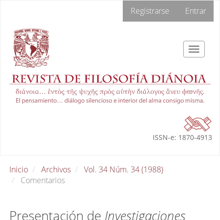
Navegación
Registrarse
Entrar
principal
Contenido
principal
Barra
Toggle
lateral
navigat
ISSN-e: 1870-4913
Inicio
Archivos
Vol. 34 Núm. 34 (1988)
Comentarios
Presentación de
Investigaciones