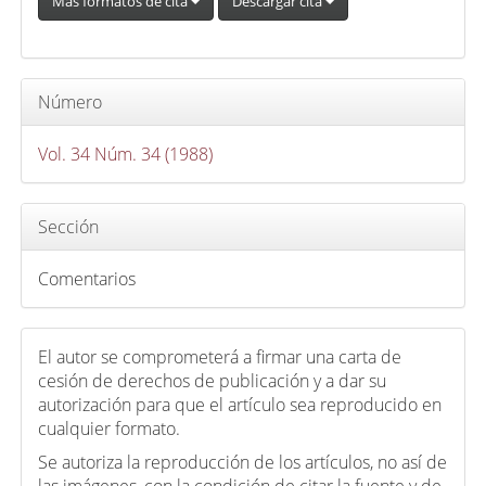
u
Más formatos de cita
Descargar cita
l
o
Número
Vol. 34 Núm. 34 (1988)
Sección
Comentarios
El autor se comprometerá a firmar una carta de
cesión de derechos de publicación y a dar su
autorización para que el artículo sea reproducido en
cualquier formato.
Se autoriza la reproducción de los artículos, no así de
las imágenes, con la condición de citar la fuente y de