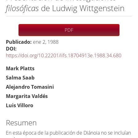
filosóficas
de Ludwig Wittgenstein
Barra
PDF
lateral
Publicado:
ene 2, 1988
del
DOI:
artículo
https://doi.org/10.22201/iifs.18704913e.1988.34.680
C
Mark Platts
o
Salma Saab
n
Alejandro Tomasini
t
Margarita Valdés
e
Luis Villoro
n
i
Resumen
d
o
En esta época de la publicación de Diánoia no se incluían