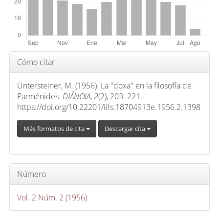
r
i
n
c
i
Detalles
Cómo citar
p
del
a
artículo
Untersteiner, M. (1956). La "doxa" en la filosofía de
l
Parménides.
DIÁNOIA
,
2
(2), 203–221.
d
https://doi.org/10.22201/iifs.18704913e.1956.2.1398
e
Más formatos de cita
Descargar cita
l
a
r
t
Número
í
c
Vol. 2 Núm. 2 (1956)
u