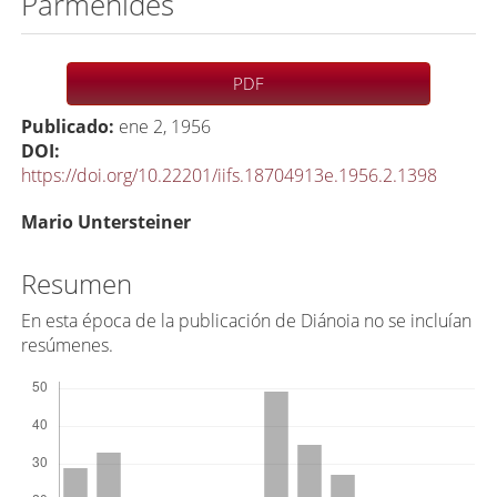
Parménides
Barra
PDF
lateral
Publicado:
ene 2, 1956
del
DOI:
artículo
https://doi.org/10.22201/iifs.18704913e.1956.2.1398
C
Mario Untersteiner
o
n
Resumen
t
En esta época de la publicación de Diánoia no se incluían
e
resúmenes.
n
Descargas
i
d
o
p