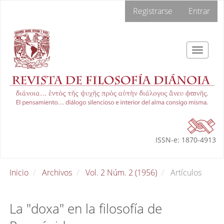
Navegación
Registrarse
Entrar
principal
Contenido
principal
Barra
Toggle
lateral
navigat
ISSN-e: 1870-4913
Inicio
Archivos
Vol. 2 Núm. 2 (1956)
Artículos
La "doxa" en la filosofía de