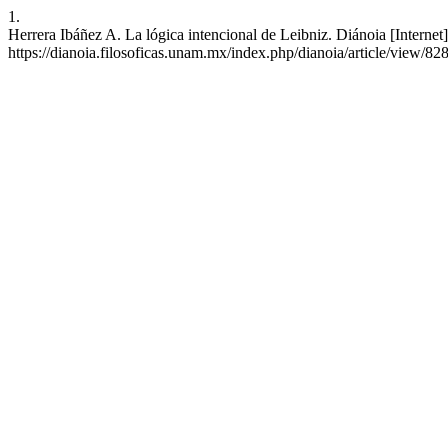
1.
Herrera Ibáñez A. La lógica intencional de Leibniz. Diánoia [Interne
https://dianoia.filosoficas.unam.mx/index.php/dianoia/article/view/82