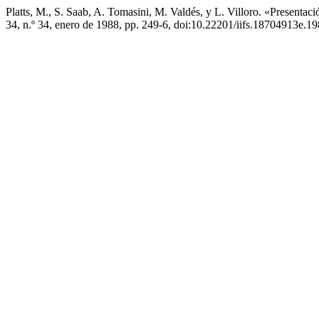
Platts, M., S. Saab, A. Tomasini, M. Valdés, y L. Villoro. «Presenta
34, n.º 34, enero de 1988, pp. 249-6, doi:10.22201/iifs.18704913e.1