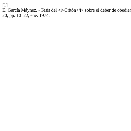
[1]
E. García Máynez, «Tesis del <i>Critón</i> sobre el deber de obedienc
20, pp. 10–22, ene. 1974.