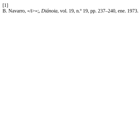
[1]
B. Navarro, «/i>»;,
Diánoia
, vol. 19, n.º 19, pp. 237–240, ene. 1973.