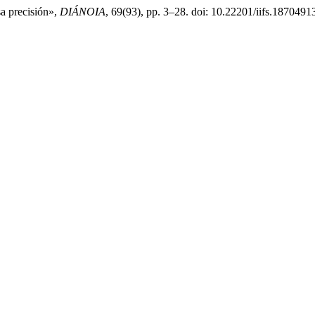
sa precisión»,
DIÁNOIA
, 69(93), pp. 3–28. doi: 10.22201/iifs.187049