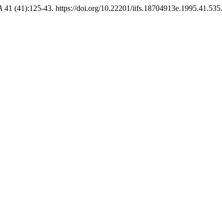
A
41 (41):125-43. https://doi.org/10.22201/iifs.18704913e.1995.41.535