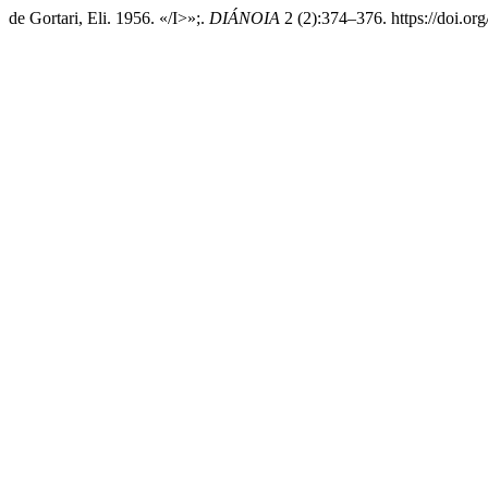
de Gortari, Eli. 1956. «/I>»;.
DIÁNOIA
2 (2):374–376. https://doi.or