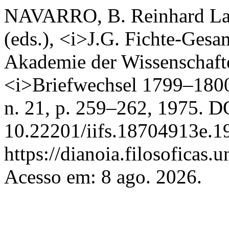
NAVARRO, B. Reinhard Lau
(eds.), <i>J.G. Fichte-Ges
Akademie der Wissenschafte
<i>Briefwechsel 1799–180
n. 21, p. 259–262, 1975. D
10.22201/iifs.18704913e.1
https://dianoia.filosoficas
Acesso em: 8 ago. 2026.