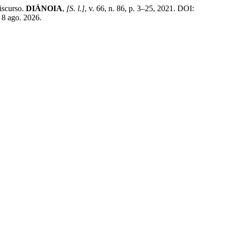
iscurso.
DIÁNOIA
,
[S. l.]
, v. 66, n. 86, p. 3–25, 2021. DOI:
 8 ago. 2026.