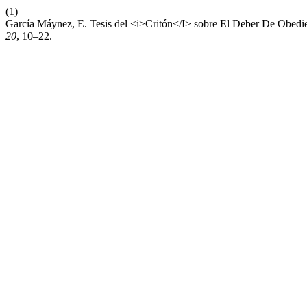
(1)
García Máynez, E. Tesis del <i>Critón</I> sobre El Deber De Obedi
20
, 10–22.