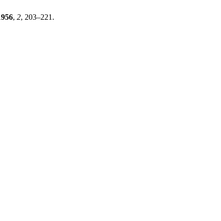
1956
,
2
, 203–221.